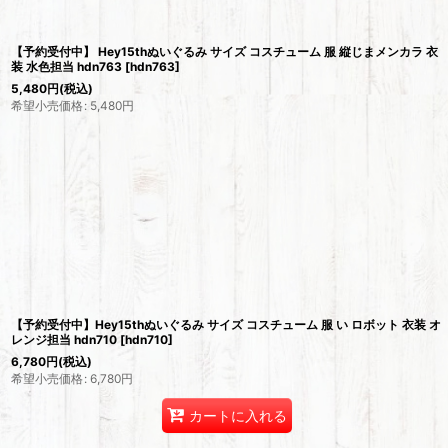
【予約受付中】 Hey15thぬいぐるみ サイズ コスチューム 服 縦じまメンカラ 衣
装 水色担当 hdn763
[
hdn763
]
5,480
円
(税込)
希望小売価格
:
5,480
円
【予約受付中】Hey15thぬいぐるみ サイズ コスチューム 服 い ロボット 衣装 オ
レンジ担当 hdn710
[
hdn710
]
6,780
円
(税込)
希望小売価格
:
6,780
円
カートに入れる