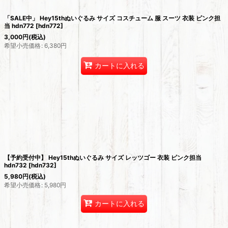
「SALE中」 Hey15thぬいぐるみ サイズ コスチューム 服 スーツ 衣装 ピンク担
当 hdn772
[
hdn772
]
3,000
円
(税込)
希望小売価格
:
6,380
円
カートに入れる
【予約受付中】 Hey15thぬいぐるみ サイズ レッツゴー 衣装 ピンク担当
hdn732
[
hdn732
]
5,980
円
(税込)
希望小売価格
:
5,980
円
カートに入れる