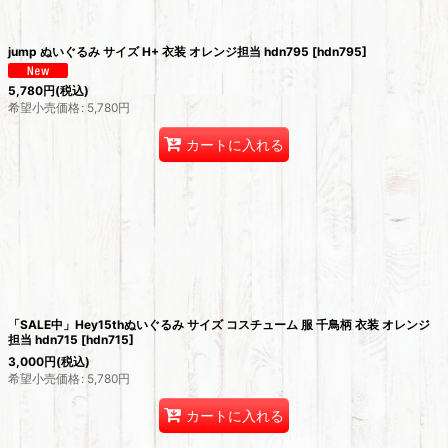
jump ぬいぐるみ サイズ H+ 衣装 オレンジ担当 hdn795
[
hdn795
]
5,780
円
(税込)
希望小売価格
:
5,780
円
カートに入れる
「SALE中」Hey15thぬいぐるみ サイズ コスチューム 服 千鳥柄 衣装 オレンジ
担当 hdn715
[
hdn715
]
3,000
円
(税込)
希望小売価格
:
5,780
円
カートに入れる