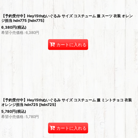
【予約受付中】Hey15thぬいぐるみ サイズ コスチューム 服 スーツ 衣装 オレン
ジ担当 hdn775
[
hdn775
]
6,380
円
(税込)
希望小売価格
:
6,380
円
カートに入れる
【予約受付中】Hey15thぬいぐるみ サイズ コスチューム 服 ミントチョコ 衣装
オレンジ担当 hdn725
[
hdn725
]
5,780
円
(税込)
希望小売価格
:
5,780
円
カートに入れる