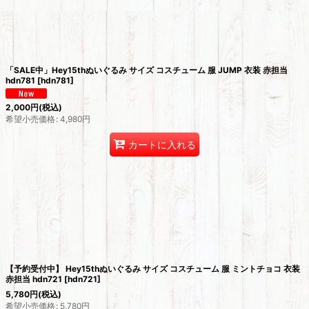
絞り込む
「SALE中」Hey15thぬいぐるみ サイズ コスチューム 服 JUMP 衣装 赤担当
hdn781
[
hdn781
]
2,000
円
(税込)
希望小売価格
:
4,980
円
カートに入れる
【予約受付中】 Hey15thぬいぐるみ サイズ コスチューム 服 ミントチョコ 衣装
赤担当 hdn721
[
hdn721
]
5,780
円
(税込)
希望小売価格
:
5,780
円