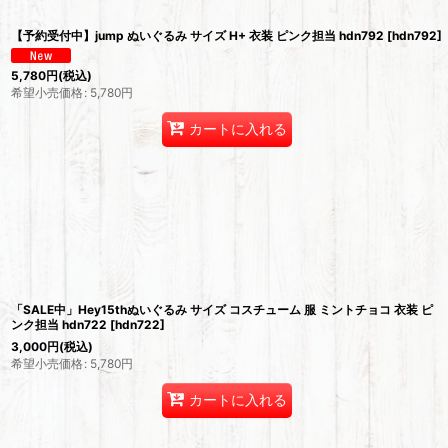
【予約受付中】jump ぬいぐるみ サイズ H+ 衣装 ピンク担当 hdn792
[
hdn792
]
5,780
円
(税込)
希望小売価格
:
5,780
円
カートに入れる
「SALE中」Hey15thぬいぐるみ サイズ コスチューム 服 ミントチョコ 衣装 ピ
ンク担当 hdn722
[
hdn722
]
3,000
円
(税込)
希望小売価格
:
5,780
円
カートに入れる