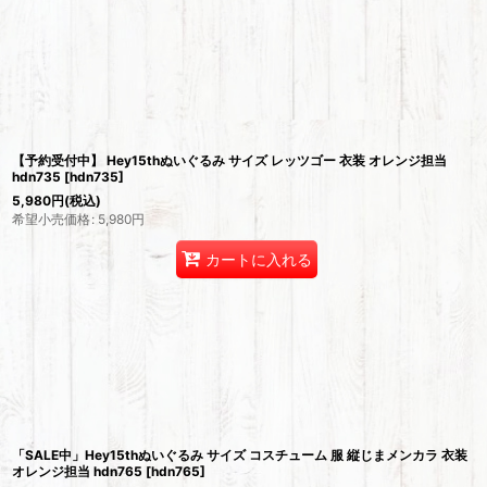
【予約受付中】 Hey15thぬいぐるみ サイズ レッツゴー 衣装 オレンジ担当
hdn735
[
hdn735
]
5,980
円
(税込)
希望小売価格
:
5,980
円
カートに入れる
「SALE中」Hey15thぬいぐるみ サイズ コスチューム 服 縦じまメンカラ 衣装
オレンジ担当 hdn765
[
hdn765
]