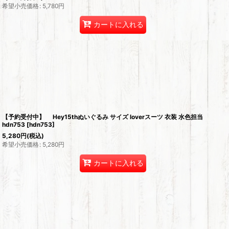
希望小売価格
:
5,780
円
カートに入れる
【予約受付中】 Hey15thぬいぐるみ サイズ loverスーツ 衣装 水色担当
hdn753
[
hdn753
]
5,280
円
(税込)
希望小売価格
:
5,280
円
カートに入れる