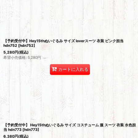
【予約受付中】Hey15thぬいぐるみ サイズ loverスーツ 衣装 ピンク担当
hdn752
[
hdn752
]
5,280
円
(税込)
希望小売価格
:
5,280
円
カートに入れる
【予約受付中】 Hey15thぬいぐるみ サイズ コスチューム 服 スーツ 衣装 水色担
当 hdn773
[
hdn773
]
6,380
円
(税込)