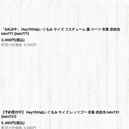
「SALE中」 Hey15thぬいぐるみ サイズ コスチューム 服 スーツ 衣装 赤担当
hdn771
[
hdn771
]
3,000
円
(税込)
希望小売価格
:
6,380
円
【予約受付中】 Hey15thぬいぐるみ サイズ レッツゴー 衣装 赤担当 hdn731
[
hdn731
]
5,480
円
(税込)
希望小売価格
:
5,980
円