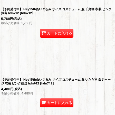
【予約受付中】 Hey15thぬいぐるみ サイズ コスチューム 服 千鳥柄 衣装 ピンク
担当 hdn712
[
hdn712
]
5,780
円
(税込)
希望小売価格
:
5,780
円
カートに入れる
【予約受付中】 Hey15thぬいぐるみ サイズ コスチューム 服 いただき 白ジャー
ジ 衣装 ピンク担当 hdn742
[
hdn742
]
4,480
円
(税込)
希望小売価格
:
4,480
円
カートに入れる