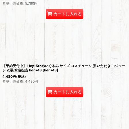
希望小売価格
:
5,780
円
カートに入れる
【予約受付中】 Hey15thぬいぐるみ サイズ コスチューム 服 いただき 白ジャー
ジ 衣装 水色担当 hdn743
[
hdn743
]
4,480
円
(税込)
希望小売価格
:
4,480
円
カートに入れる