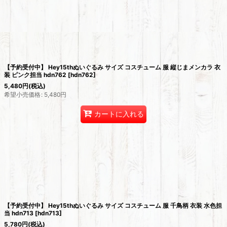
【予約受付中】 Hey15thぬいぐるみ サイズ コスチューム 服 縦じまメンカラ 衣
装 ピンク担当 hdn762
[
hdn762
]
5,480
円
(税込)
希望小売価格
:
5,480
円
カートに入れる
【予約受付中】 Hey15thぬいぐるみ サイズ コスチューム 服 千鳥柄 衣装 水色担
当 hdn713
[
hdn713
]
5,780
円
(税込)