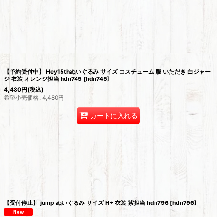
【予約受付中】 Hey15thぬいぐるみ サイズ コスチューム 服 いただき 白ジャー
ジ 衣装 オレンジ担当 hdn745
[
hdn745
]
4,480
円
(税込)
希望小売価格
:
4,480
円
カートに入れる
【受付停止】 jump ぬいぐるみ サイズ H+ 衣装 紫担当 hdn796
[
hdn796
]