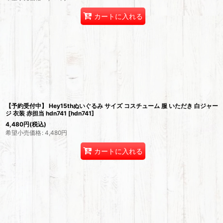
カートに入れる
【予約受付中】 Hey15thぬいぐるみ サイズ コスチューム 服 いただき 白ジャー
ジ 衣装 赤担当 hdn741
[
hdn741
]
4,480
円
(税込)
希望小売価格
:
4,480
円
カートに入れる