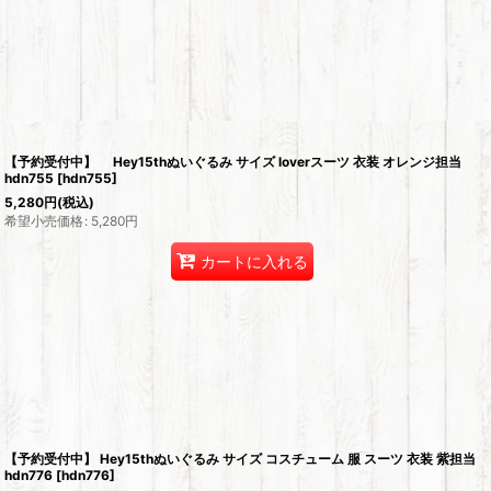
【予約受付中】 Hey15thぬいぐるみ サイズ loverスーツ 衣装 オレンジ担当
hdn755
[
hdn755
]
5,280
円
(税込)
希望小売価格
:
5,280
円
カートに入れる
【予約受付中】 Hey15thぬいぐるみ サイズ コスチューム 服 スーツ 衣装 紫担当
hdn776
[
hdn776
]