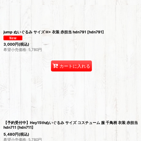
並び順
:
jump ぬいぐるみ サイズ H+ 衣装 赤担当 hdn791
[
hdn791
]
3,000
円
(税込)
希望小売価格
:
5,780
円
カートに入れる
【予約受付中】Hey15thぬいぐるみ サイズ コスチューム 服 千鳥柄 衣装 赤担当
hdn711
[
hdn711
]
5,480
円
(税込)
希望小売価格
:
5,780
円