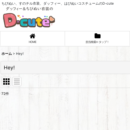
ちびぬい、すのチル衣装、ダッフィー、はぴぬいコスチュームのD-cute
HOME
担当検索←タップ！
ホーム
>
Hey!
Hey!
72
件
サブカテゴリ
:
表示数
: