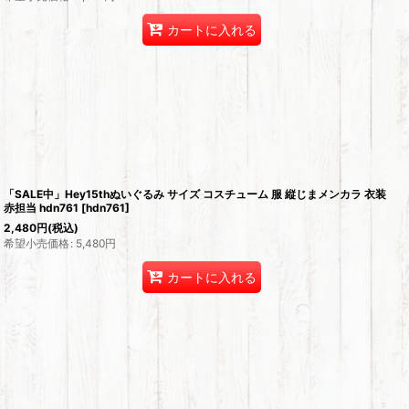
カートに入れる
「SALE中」Hey15thぬいぐるみ サイズ コスチューム 服 縦じまメンカラ 衣装
赤担当 hdn761
[
hdn761
]
2,480
円
(税込)
希望小売価格
:
5,480
円
カートに入れる