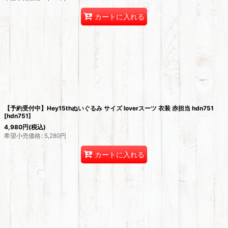
カートに入れる
【予約受付中】Hey15thぬいぐるみ サイズ loverスーツ 衣装 赤担当 hdn751
[
hdn751
]
4,980
円
(税込)
希望小売価格
:
5,280
円
カートに入れる