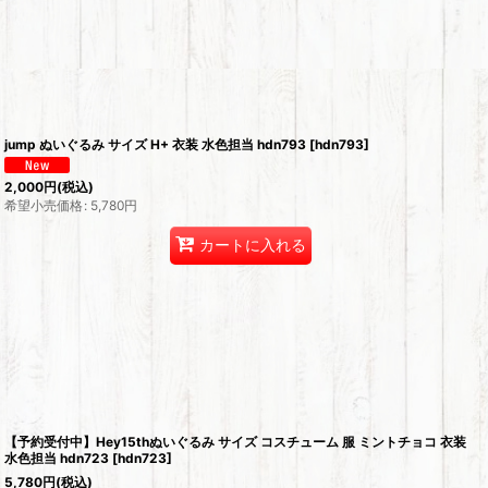
jump ぬいぐるみ サイズ H+ 衣装 水色担当 hdn793
[
hdn793
]
2,000
円
(税込)
希望小売価格
:
5,780
円
カートに入れる
【予約受付中】Hey15thぬいぐるみ サイズ コスチューム 服 ミントチョコ 衣装
水色担当 hdn723
[
hdn723
]
5,780
円
(税込)