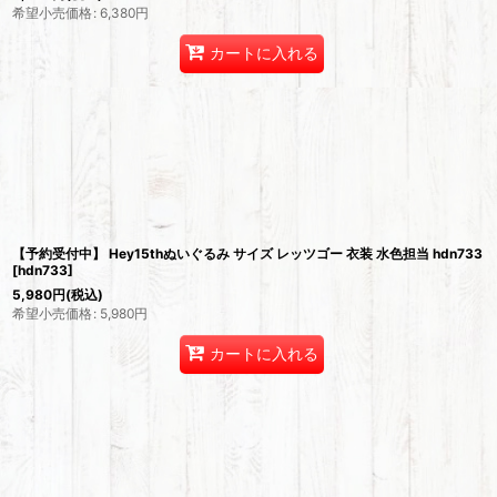
希望小売価格
:
6,380
円
カートに入れる
【予約受付中】 Hey15thぬいぐるみ サイズ レッツゴー 衣装 水色担当 hdn733
[
hdn733
]
5,980
円
(税込)
希望小売価格
:
5,980
円
カートに入れる