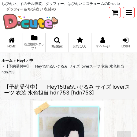
ちびぬい、すのチル衣装、ダッフィー、はぴぬいコスチュームのD-cute
担当検索←タッ
HOME
商品検索
お気に入り
マイページ
LOGIN
プ！
ホーム
>
Hey!
>
中
>
【予約受付中】 Hey15thぬいぐるみ サイズ loverスーツ 衣装 水色担当
hdn753
【予約受付中】 Hey15thぬいぐるみ サイズ loverス
ーツ 衣装 水色担当 hdn753
[
hdn753
]