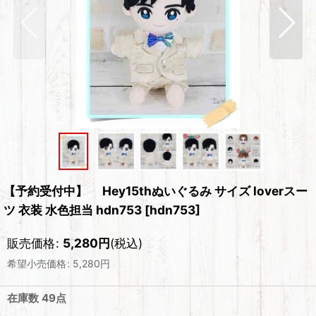
【予約受付中】 Hey15thぬいぐるみ サイズ loverスー
ツ 衣装 水色担当 hdn753
[
hdn753
]
販売価格
:
5,280
円
(税込)
希望小売価格
:
5,280
円
在庫数 49点