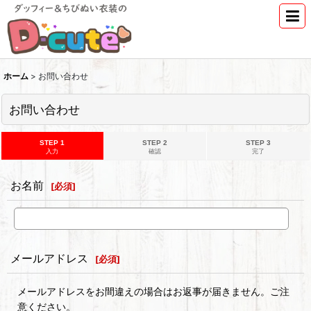
ホーム
>
お問い合わせ
お問い合わせ
STEP 1
STEP 2
STEP 3
入力
確認
完了
お名前
[
必須
]
メールアドレス
[
必須
]
メールアドレスをお間違えの場合はお返事が届きません。ご注
意ください。