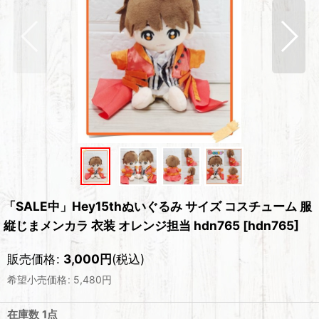
「SALE中」Hey15thぬいぐるみ サイズ コスチューム 服
縦じまメンカラ 衣装 オレンジ担当 hdn765
[
hdn765
]
販売価格
:
3,000
円
(税込)
希望小売価格
:
5,480
円
在庫数 1点