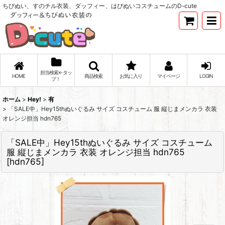
ちびぬい、すのチル衣装、ダッフィー、はぴぬいコスチュームのD-cute
担当検索←タッ
HOME
商品検索
お気に入り
マイページ
LOGIN
プ！
ホーム
>
Hey!
>
有
>
「SALE中」Hey15thぬいぐるみ サイズ コスチューム 服 縦じまメンカラ 衣装
オレンジ担当 hdn765
「SALE中」Hey15thぬいぐるみ サイズ コスチューム
服 縦じまメンカラ 衣装 オレンジ担当 hdn765
[
hdn765
]