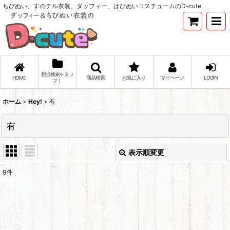
ちびぬい、すのチル衣装、ダッフィー、はぴぬいコスチュームのD-cute
担当検索←タッ
HOME
商品検索
お気に入り
マイページ
LOGIN
プ！
ホーム
>
Hey!
>
有
有
表示順変更
閉じる
9
件
表示数
:
並び順
: