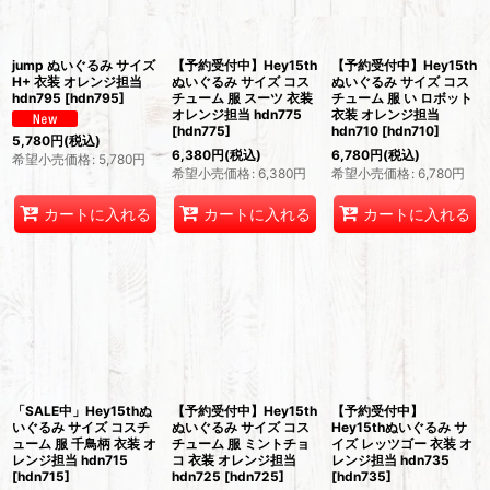
絞り込む
jump ぬいぐるみ サイズ
【予約受付中】Hey15th
【予約受付中】Hey15th
H+ 衣装 オレンジ担当
ぬいぐるみ サイズ コス
ぬいぐるみ サイズ コス
hdn795
[
hdn795
]
チューム 服 スーツ 衣装
チューム 服 い ロボット
オレンジ担当 hdn775
衣装 オレンジ担当
[
hdn775
]
hdn710
[
hdn710
]
5,780
円
(税込)
6,380
円
(税込)
6,780
円
(税込)
希望小売価格
:
5,780
円
希望小売価格
:
6,380
円
希望小売価格
:
6,780
円
カートに入れる
カートに入れる
カートに入れる
「SALE中」Hey15thぬ
【予約受付中】Hey15th
【予約受付中】
いぐるみ サイズ コスチ
ぬいぐるみ サイズ コス
Hey15thぬいぐるみ サ
ューム 服 千鳥柄 衣装 オ
チューム 服 ミントチョ
イズ レッツゴー 衣装 オ
レンジ担当 hdn715
コ 衣装 オレンジ担当
レンジ担当 hdn735
[
hdn715
]
hdn725
[
hdn725
]
[
hdn735
]