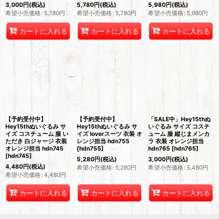
3,000
円
(税込)
5,780
円
(税込)
5,980
円
(税込)
希望小売価格
:
5,780
円
希望小売価格
:
5,780
円
希望小売価格
:
5,980
円
カートに入れる
カートに入れる
カートに入れる
【予約受付中】
【予約受付中】
「SALE中」Hey15thぬ
Hey15thぬいぐるみ サ
Hey15thぬいぐるみ サ
いぐるみ サイズ コスチ
イズ コスチューム 服 い
イズ loverスーツ 衣装 オ
ューム 服 縦じまメンカ
ただき 白ジャージ 衣装
レンジ担当 hdn755
ラ 衣装 オレンジ担当
オレンジ担当 hdn745
[
hdn755
]
hdn765
[
hdn765
]
[
hdn745
]
5,280
円
(税込)
3,000
円
(税込)
4,480
円
(税込)
希望小売価格
:
5,280
円
希望小売価格
:
5,480
円
希望小売価格
:
4,480
円
カートに入れる
カートに入れる
カートに入れる