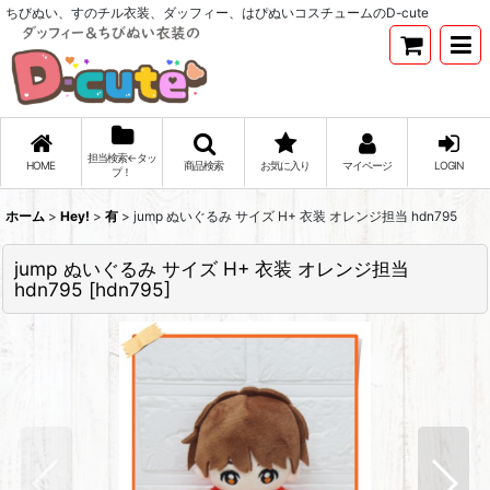
ちびぬい、すのチル衣装、ダッフィー、はぴぬいコスチュームのD-cute
担当検索←タッ
HOME
商品検索
お気に入り
マイページ
LOGIN
プ！
ホーム
>
Hey!
>
有
>
jump ぬいぐるみ サイズ H+ 衣装 オレンジ担当 hdn795
jump ぬいぐるみ サイズ H+ 衣装 オレンジ担当
hdn795
[
hdn795
]