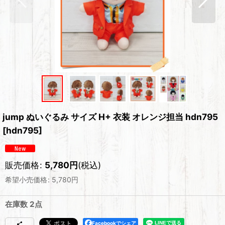
jump ぬいぐるみ サイズ H+ 衣装 オレンジ担当 hdn795
[
hdn795
]
販売価格
:
5,780
円
(税込)
希望小売価格
:
5,780
円
在庫数 2点
Facebookでシェア