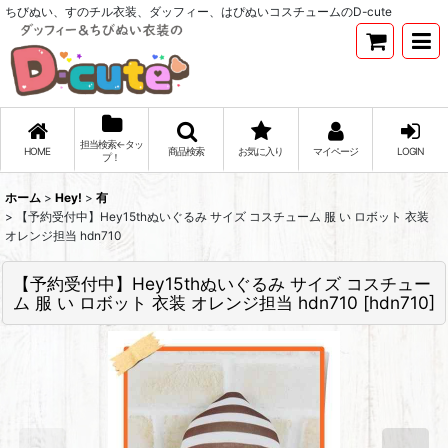
ちびぬい、すのチル衣装、ダッフィー、はぴぬいコスチュームのD-cute
担当検索←タッ
HOME
商品検索
お気に入り
マイページ
LOGIN
プ！
ホーム
>
Hey!
>
有
>
【予約受付中】Hey15thぬいぐるみ サイズ コスチューム 服 い ロボット 衣装
オレンジ担当 hdn710
【予約受付中】Hey15thぬいぐるみ サイズ コスチュー
ム 服 い ロボット 衣装 オレンジ担当 hdn710
[
hdn710
]