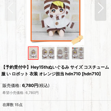
【予約受付中】Hey15thぬいぐるみ サイズ コスチューム
服 い ロボット 衣装 オレンジ担当 hdn710
[
hdn710
]
販売価格
:
6,780
円
(税込)
希望小売価格
:
6,780
円
在庫数 15点