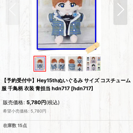
【予約受付中】Hey15thぬいぐるみ サイズ コスチューム
服 千鳥柄 衣装 青担当 hdn717
[
hdn717
]
販売価格
:
5,780
円
(税込)
希望小売価格
:
5,780
円
在庫数 15点