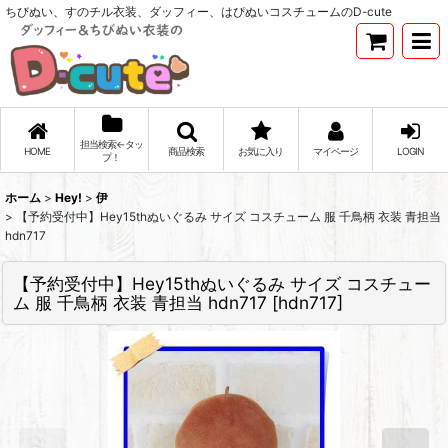
ちびぬい、すのチル衣装、ダッフィー、はぴぬいコスチュームのD-cute
担当検索←タッ
HOME
商品検索
お気に入り
マイページ
LOGIN
プ！
ホーム
>
Hey!
>
伊
>
【予約受付中】Hey15thぬいぐるみ サイズ コスチューム 服 千鳥柄 衣装 青担当
hdn717
【予約受付中】Hey15thぬいぐるみ サイズ コスチュー
ム 服 千鳥柄 衣装 青担当 hdn717
[
hdn717
]