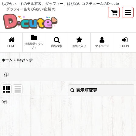
ちびぬい、すのチル衣装、ダッフィー、はぴぬいコスチュームのD-cute
担当検索←タッ
HOME
商品検索
お気に入り
マイページ
LOGIN
プ！
ホーム
>
Hey!
>
伊
伊
表示順変更
閉じる
9
件
表示数
:
並び順
: