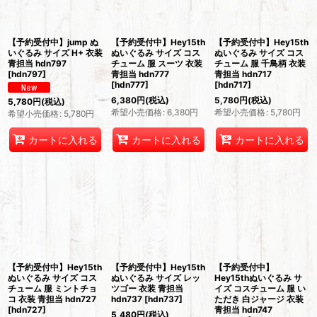
絞り込む
【予約受付中】jump ぬ
【予約受付中】Hey15th
【予約受付中】Hey15th
いぐるみ サイズ H+ 衣装
ぬいぐるみ サイズ コス
ぬいぐるみ サイズ コス
青担当 hdn797
チューム 服 スーツ 衣装
チューム 服 千鳥柄 衣装
[
hdn797
]
青担当 hdn777
青担当 hdn717
[
hdn777
]
[
hdn717
]
6,380
円
(税込)
5,780
円
(税込)
5,780
円
(税込)
希望小売価格
:
6,380
円
希望小売価格
:
5,780
円
希望小売価格
:
5,780
円
カートに入れる
カートに入れる
カートに入れる
【予約受付中】Hey15th
【予約受付中】Hey15th
【予約受付中】
ぬいぐるみ サイズ コス
ぬいぐるみ サイズ レッ
Hey15thぬいぐるみ サ
チューム 服 ミントチョ
ツゴー 衣装 青担当
イズ コスチューム 服 い
コ 衣装 青担当 hdn727
hdn737
[
hdn737
]
ただき 白ジャージ 衣装
[
hdn727
]
青担当 hdn747
5,480
円
(税込)