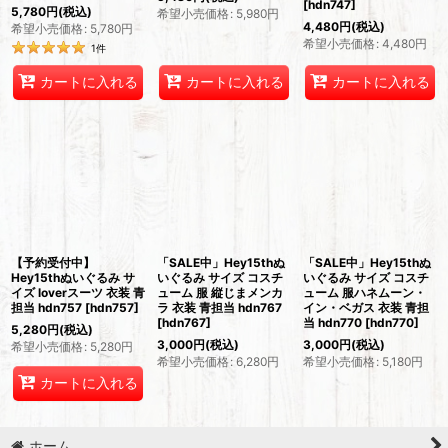
[
hdn747
]
5,780
円
(税込)
希望小売価格
:
5,980
円
4,480
円
(税込)
希望小売価格
:
5,780
円
希望小売価格
:
4,480
円
1
件
カートに入れる
カートに入れる
カートに入れる
【予約受付中】
「SALE中」Hey15thぬ
「SALE中」Hey15thぬ
Hey15thぬいぐるみ サ
いぐるみ サイズ コスチ
いぐるみ サイズ コスチ
イズ loverスーツ 衣装 青
ューム 服 縦じまメンカ
ューム 服ハネムーン・
担当 hdn757
[
hdn757
]
ラ 衣装 青担当 hdn767
イン・ベガス 衣装 青担
[
hdn767
]
当 hdn770
[
hdn770
]
5,280
円
(税込)
3,000
円
(税込)
3,000
円
(税込)
希望小売価格
:
5,280
円
希望小売価格
:
6,280
円
希望小売価格
:
5,180
円
カートに入れる
ホーム