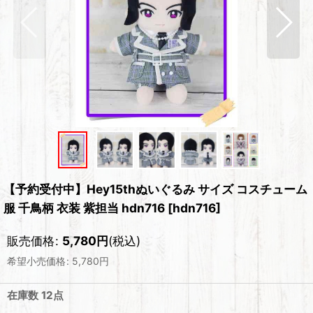
【予約受付中】Hey15thぬいぐるみ サイズ コスチューム
服 千鳥柄 衣装 紫担当 hdn716
[
hdn716
]
販売価格
:
5,780
円
(税込)
希望小売価格
:
5,780
円
在庫数 12点