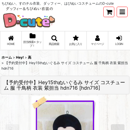
ちびぬい、すのチル衣装、ダッフィー、はぴぬいコスチュームのD-cute
担当検索←タッ
HOME
商品検索
お気に入り
マイページ
LOGIN
プ！
ホーム
>
Hey!
>
高
>
【予約受付中】Hey15thぬいぐるみ サイズ コスチューム 服 千鳥柄 衣装 紫担当
hdn716
【予約受付中】Hey15thぬいぐるみ サイズ コスチュー
ム 服 千鳥柄 衣装 紫担当 hdn716
[
hdn716
]