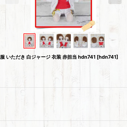
服 いただき 白ジャージ 衣装 赤担当 hdn741
[
hdn741
]