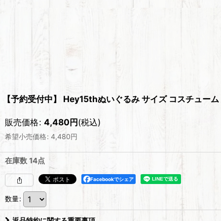
【予約受付中】 Hey15thぬいぐるみ サイズ コスチューム 
販売価格
:
4,480
円
(税込)
希望小売価格
:
4,480
円
在庫数 14点
Facebookでシェア
数量
:
返品特約に関する重要事項