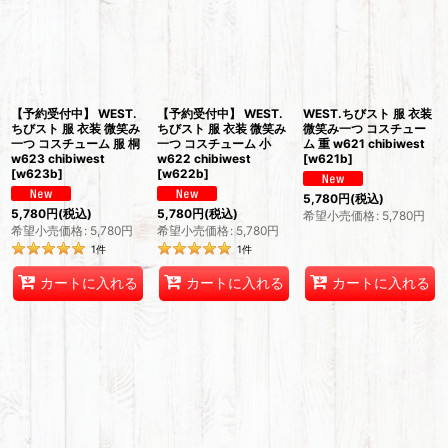
【予約受付中】 WEST.
【予約受付中】 WEST.
WEST.ちびスト 服 衣装
ちびスト 服 衣装 微笑み
ちびスト 服 衣装 微笑み
微笑み一つ コスチュー
一つ コスチューム 服 桐
一つ コスチューム 小
ム 重 w621 chibiwest
w623 chibiwest
w622 chibiwest
[
w621b
]
[
w623b
]
[
w622b
]
5,780
円
(税込)
5,780
円
(税込)
5,780
円
(税込)
希望小売価格
:
5,780
円
希望小売価格
:
5,780
円
希望小売価格
:
5,780
円
1
件
1
件
カートに入れる
カートに入れる
カートに入れる