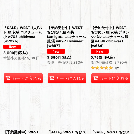
「SALE」WEST.ちびス
【予約受付中】WEST.
【予約受付中】WEST.
ト 服 衣装 コスチューム
ちびぬい 服 衣装
ちびぬい 服 衣装 プリン
小 w702 chibiwest
kamigata コスチューム
シパル コスチューム 服
[
w702b
]
服 濱 w697 chibiwest
藤 w636 chibiwest
[
w697
]
[
w636
]
3,000
円
(税込)
5,880
円
(税込)
5,780
円
(税込)
希望小売価格
:
5,780
円
希望小売価格
:
5,880
円
希望小売価格
:
5,780
円
1
件
カートに入れる
カートに入れる
カートに入れる
【予約受付中】WEST.
「SALE」WEST.ちびス
「SALE」WEST.ちびス