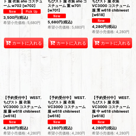
ト 服 衣装 aho コスチュ
ちびスト 服 衣装 aho コ
ちびスト 服 衣装
ーム w702
[
w702
]
スチューム 重 w701
VC3000 コスチューム
[
w701
]
服 濱 w618 chibiwest
[
w618
]
3,500
円
(税込)
5,680
円
(税込)
希望小売価格
:
5,680
円
4,280
円
(税込)
希望小売価格
:
5,680
円
希望小売価格
:
4,280
円
カートに入れる
カートに入れる
カートに入れる
【予約受付中】 WEST.
【予約受付中】 WEST.
【予約受付中】 WEST.
ちびスト 服 衣装
ちびスト 服 衣装
ちびスト 服 衣装
VC3000 コスチューム
VC3000 コスチューム
VC3000 コスチューム
服 藤 w618 chibiwest
服 w618 chibiwest
服 中 w618 chibiwest
[
w618
]
[
w618
]
[
w618
]
4,280
円
(税込)
4,280
円
(税込)
4,280
円
(税込)
希望小売価格
:
4,280
円
希望小売価格
:
4,280
円
希望小売価格
:
4,280
円