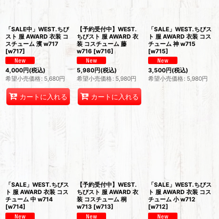
絞り込む
「SALE中」WEST.ちび
【予約受付中】WEST.
「SALE」WEST.ちびス
スト 服 AWARD 衣装 コ
ちびスト 服 AWARD 衣
ト 服 AWARD 衣装 コス
スチューム 濱 w717
装 コスチューム 藤
チューム 神 w715
[
w717
]
w716
[
w716
]
[
w715
]
4,000
円
(税込)
5,980
円
(税込)
3,500
円
(税込)
希望小売価格
:
5,680
円
希望小売価格
:
5,980
円
希望小売価格
:
5,980
円
カートに入れる
カートに入れる
「SALE」WEST.ちびス
【予約受付中】WEST.
「SALE」WEST.ちびス
ト 服 AWARD 衣装 コス
ちびスト 服 AWARD 衣
ト 服 AWARD 衣装 コス
チューム 中 w714
装 コスチューム 桐
チューム 小 w712
[
w714
]
w713
[
w713
]
[
w712
]