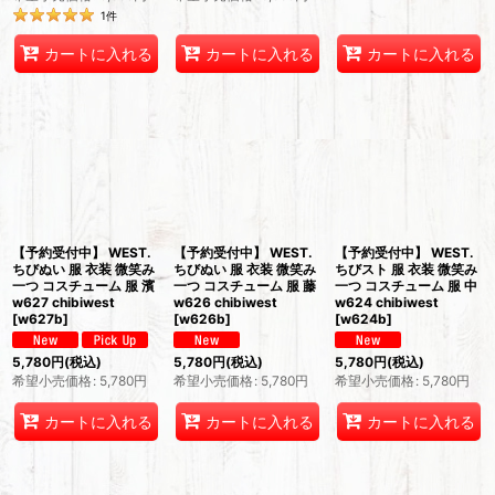
1
件
カートに入れる
カートに入れる
カートに入れる
【予約受付中】 WEST.
【予約受付中】 WEST.
【予約受付中】 WEST.
ちびぬい 服 衣装 微笑み
ちびぬい 服 衣装 微笑み
ちびスト 服 衣装 微笑み
一つ コスチューム 服 濱
一つ コスチューム 服 藤
一つ コスチューム 服 中
w627 chibiwest
w626 chibiwest
w624 chibiwest
[
w627b
]
[
w626b
]
[
w624b
]
5,780
円
(税込)
5,780
円
(税込)
5,780
円
(税込)
希望小売価格
:
5,780
円
希望小売価格
:
5,780
円
希望小売価格
:
5,780
円
カートに入れる
カートに入れる
カートに入れる