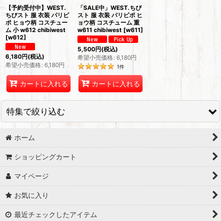
【予約受付中】WEST.
「SALE中」WEST.ちび
ちびスト 服 衣装 パリピ
スト 服 衣装 パリピポ ヒ
ポ ヒョウ柄 コスチュー
ョウ柄 コスチューム 重
ム 小 w612 chibiwest
w611 chibiwest
[
w611
]
[
w612
]
5,500
円
(税込)
6,180
円
(税込)
希望小売価格
:
6,180
円
希望小売価格
:
6,180
円
1
件
カートに入れる
カートに入れる
特集で絞り込む
ホーム
ダッフィーSサイズコスチューム
ショッピングカート
ちびぬいコスチューム
マイページ
すのチルコスチューム
お気に入り
Hey15thぬいぐるみ
最近チェックしたアイテム