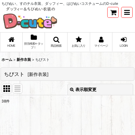
ちびぬい、すのチル衣装、ダッフィー、はぴぬいコスチュームのD-cute
担当検索←タッ
HOME
商品検索
お気に入り
マイページ
LOGIN
プ！
ホーム
>
新作衣装
>
ちびスト
ちびスト
[
新作衣装
]
表示順変更
閉じる
38
件
表示数
:
並び順
: