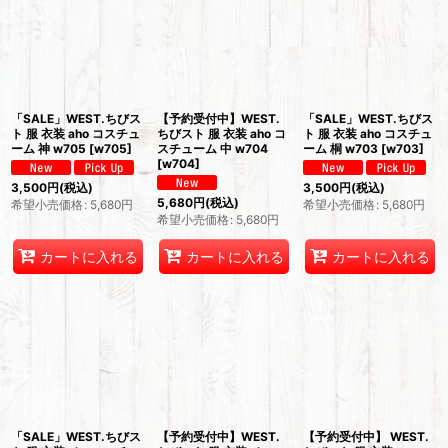
「SALE」WEST.ちびス
【予約受付中】WEST.
「SALE」WEST.ちびス
ト 服 衣装 aho コスチュ
ちびスト 服 衣装 aho コ
ト 服 衣装 aho コスチュ
ーム 神 w705
[
w705
]
スチューム 中 w704
ーム 桐 w703
[
w703
]
[
w704
]
3,500
円
(税込)
3,500
円
(税込)
5,680
円
(税込)
希望小売価格
:
5,680
円
希望小売価格
:
5,680
円
希望小売価格
:
5,680
円
カートに入れる
カートに入れる
カートに入れる
「SALE」WEST.ちびス
【予約受付中】WEST.
【予約受付中】 WEST.