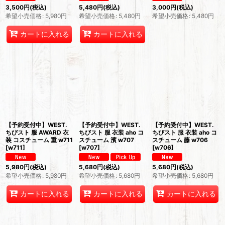
3,500
円
(税込)
5,480
円
(税込)
3,000
円
(税込)
希望小売価格
:
5,980
円
希望小売価格
:
5,480
円
希望小売価格
:
5,480
円
カートに入れる
カートに入れる
【予約受付中】WEST.
【予約受付中】WEST.
【予約受付中】WEST.
ちびスト 服 AWARD 衣
ちびスト 服 衣装 aho コ
ちびスト 服 衣装 aho コ
装 コスチューム 重 w711
スチューム 濱 w707
スチューム 藤 w706
[
w711
]
[
w707
]
[
w706
]
5,980
円
(税込)
5,680
円
(税込)
5,680
円
(税込)
希望小売価格
:
5,980
円
希望小売価格
:
5,680
円
希望小売価格
:
5,680
円
カートに入れる
カートに入れる
カートに入れる