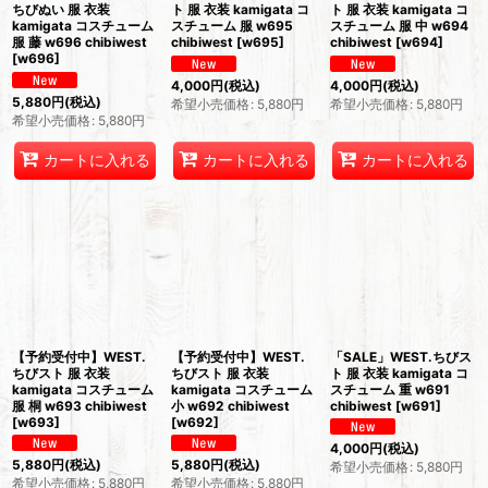
ちびぬい 服 衣装
ト 服 衣装 kamigata コ
ト 服 衣装 kamigata コ
kamigata コスチューム
スチューム 服 w695
スチューム 服 中 w694
服 藤 w696 chibiwest
chibiwest
[
w695
]
chibiwest
[
w694
]
[
w696
]
4,000
円
(税込)
4,000
円
(税込)
5,880
円
(税込)
希望小売価格
:
5,880
円
希望小売価格
:
5,880
円
希望小売価格
:
5,880
円
カートに入れる
カートに入れる
カートに入れる
【予約受付中】WEST.
【予約受付中】WEST.
「SALE」WEST.ちびス
ちびスト 服 衣装
ちびスト 服 衣装
ト 服 衣装 kamigata コ
kamigata コスチューム
kamigata コスチューム
スチューム 重 w691
服 桐 w693 chibiwest
小 w692 chibiwest
chibiwest
[
w691
]
[
w693
]
[
w692
]
4,000
円
(税込)
5,880
円
(税込)
5,880
円
(税込)
希望小売価格
:
5,880
円
希望小売価格
:
5,880
円
希望小売価格
:
5,880
円