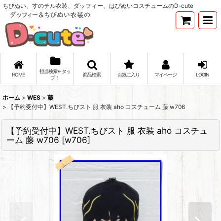
ちびぬい、すのチル衣装、ダッフィー、はぴぬいコスチュームのD-cute
担当検索←タッ
HOME
商品検索
お気に入り
マイページ
LOGIN
プ！
ホーム
>
WES
>
藤
>
【予約受付中】WEST.ちびスト 服 衣装 aho コスチューム 藤 w706
【予約受付中】WEST.ちびスト 服 衣装 aho コスチュ
ーム 藤 w706
[
w706
]