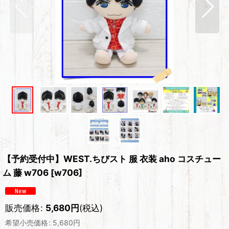
【予約受付中】WEST.ちびスト 服 衣装 aho コスチュー
ム 藤 w706
[
w706
]
販売価格
:
5,680
円
(税込)
希望小売価格
:
5,680
円