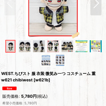
WEST.ちびスト 服 衣装 微笑み一つ コスチューム 重
w621 chibiwest
[
w621b
]
販売価格
:
5,780
円
(税込)
希望小売価格
:
5,780
円