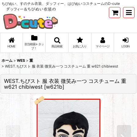
ちびぬい、すのチル衣装、ダッフィー、はぴぬいコスチュームのD-cute
担当検索←タッ
HOME
商品検索
お気に入り
マイページ
LOGIN
プ！
ホーム
>
WES
>
重
>
WEST.ちびスト 服 衣装 微笑み一つ コスチューム 重 w621 chibiwest
WEST.ちびスト 服 衣装 微笑み一つ コスチューム 重
w621 chibiwest
[
w621b
]