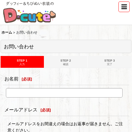
ホーム
>
お問い合わせ
お問い合わせ
STEP 1
STEP 2
STEP 3
入力
確認
完了
お名前
[
必須
]
メールアドレス
[
必須
]
メールアドレスをお間違えの場合はお返事が届きません。ご注
意ください。