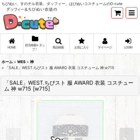
ちびぬい、すのチル衣装、ダッフィー、はぴぬいコスチュームのD-cute
担当検索←タッ
HOME
商品検索
お気に入り
マイページ
LOGIN
プ！
ホーム
>
WES
>
神
>
「SALE」WEST.ちびスト 服 AWARD 衣装 コスチューム 神 w715
「SALE」WEST.ちびスト 服 AWARD 衣装 コスチュー
ム 神 w715
[
w715
]