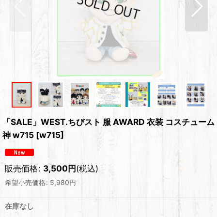
「SALE」WEST.ちびスト 服 AWARD 衣装 コスチューム
神 w715
[
w715
]
販売価格
:
3,500
円
(税込)
希望小売価格
:
5,980
円
在庫なし