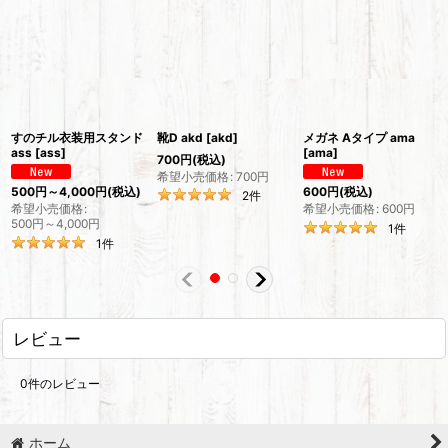
すのチル衣装用スタンド
靴D akd
[
akd
]
メガネ Aタイプ ama
ass
[
ass
]
[
ama
]
700
円
(税込)
希望小売価格
:
700
円
500
円
～4,000
円
(税込)
600
円
(税込)
2
件
希望小売価格
:
希望小売価格
:
600
円
500
円
～4,000
円
1
件
1
件
レビュー
0
件のレビュー
ホーム