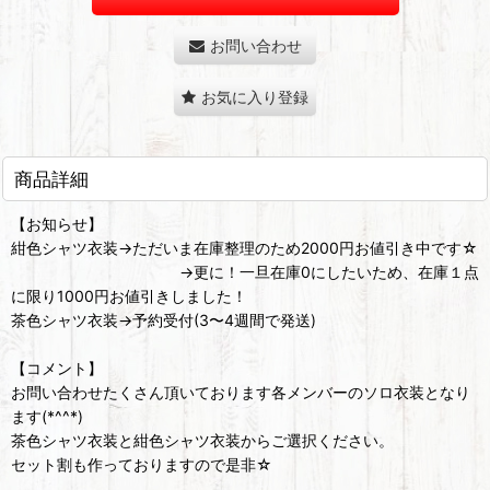
お問い合わせ
お気に入り登録
商品詳細
【お知らせ】
紺色シャツ衣装→ただいま在庫整理のため2000円お値引き中です☆
→更に！一旦在庫0にしたいため、在庫１点
に限り1000円お値引きしました！
茶色シャツ衣装→予約受付(3〜4週間で発送)
【コメント】
お問い合わせたくさん頂いております各メンバーのソロ衣装となり
ます(*^^*)
茶色シャツ衣装と紺色シャツ衣装からご選択ください。
セット割も作っておりますので是非☆