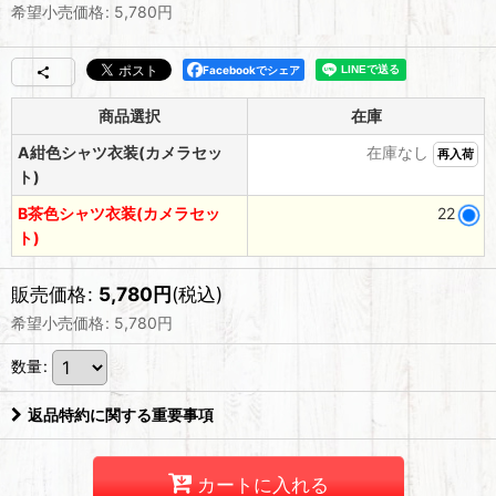
希望小売価格
:
5,780
円
Facebookでシェア
商品選択
在庫
A紺色シャツ衣装(カメラセッ
在庫なし
再入荷
ト)
B茶色シャツ衣装(カメラセッ
22
ト)
販売価格
:
5,780
円
(税込)
希望小売価格
:
5,780
円
数量
:
返品特約に関する重要事項
カートに入れる