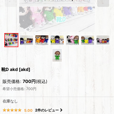
靴D akd
[
akd
]
販売価格
:
700
円
(税込)
希望小売価格
:
700
円
在庫なし
2
件のレビュー
5.00