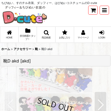
ちびぬい、すのチル衣装、ダッフィー、はぴぬいコスチュームのD-cute
担当検索←タッ
HOME
商品検索
お気に入り
マイページ
LOGIN
プ！
ホーム
>
アクセサリー
>
靴
>
靴D akd
靴D akd
[
akd
]