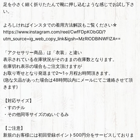
足を小さく細く折りたたんで靴に押し込むような感じでお試し下さ
い。
よろしければインスタでの着用方法解説もご覧ください☆
https://www.instagram.com/reel/CwfFDpKObGD/?
utm_source=ig_web_copy_link&igsh=MzRlODBiNWFlZA==
「アクセサリー商品」は「衣装」と違い
表示されている在庫状況がそのままの在庫数となります。
在庫切れ表示の場合もご注文頂けますが
お取り寄せとなり発送まで2〜1ヶ月程お時間頂きます。
(急な欠品があった場合は48時間以内にメールにてご連絡させて頂
きます)
【対応サイズ】
・すのチル
・その他同等サイズのぬいぐるみ
【ご注意】
新規のお客様には初回登録ポイント500円分をサービスしておりま