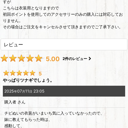
すが
こちらは衣装用となりますので
初回ポイントを使用してのアクセサリーのみの購入には対応してお
りません。
その場合はご注文をキャンセルさせて頂きますのでご了承下さい。
レビュー
5.00
2
件のレビュー
5
やっぱりツナギでしょう。
2025
07
11
23:05
年
月
日
購入者
さん
チビぬいの衣装がいまいち気に入っていなかったので、
妹に教えてもらった時は、
感動して、