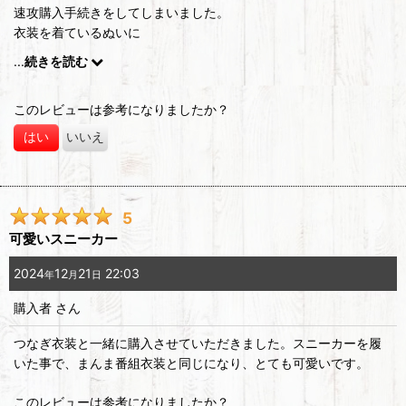
速攻購入手続きをしてしまいました。
衣装を着ているぬいに
どう着せるなかにも興味がありました。
...
続きを読む
このレビューは参考になりましたか？
はい
いいえ
5
可愛いスニーカー
2024
12
21
22:03
年
月
日
購入者
さん
つなぎ衣装と一緒に購入させていただきました。スニーカーを履
いた事で、まんま番組衣装と同じになり、とても可愛いです。
このレビューは参考になりましたか？