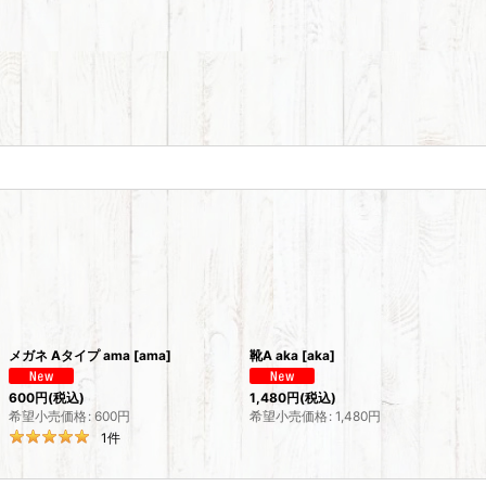
メガネ Aタイプ ama
[
ama
]
靴A aka
[
aka
]
600
円
(税込)
1,480
円
(税込)
希望小売価格
:
600
円
希望小売価格
:
1,480
円
1
件