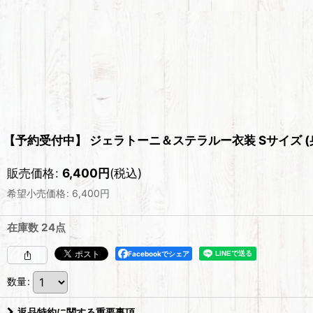
【予約受付中】 ジェラトーニ＆ステラルー衣装 Sサイズ (身長
販売価格
:
6,400
円
(税込)
希望小売価格
:
6,400
円
在庫数 24点
Facebookでシェア
数量
:
返品特約に関する重要事項