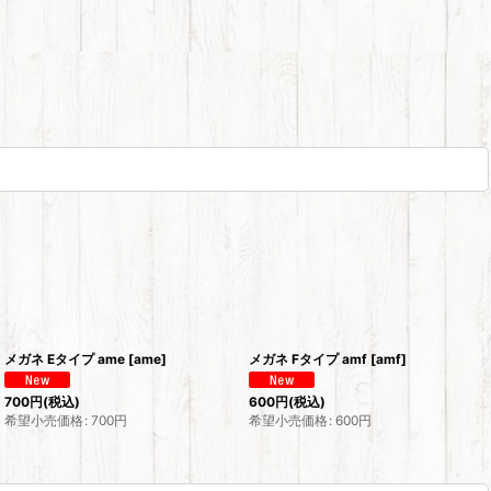
メガネ Eタイプ ame
[
ame
]
メガネ Fタイプ amf
[
amf
]
700
円
(税込)
600
円
(税込)
希望小売価格
:
700
円
希望小売価格
:
600
円