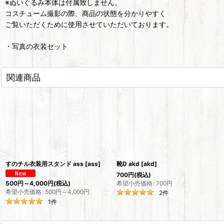
※ぬいぐるみ本体は付属致しません。
コスチューム撮影の際、商品の状態を分かりやすく
ご覧いただくために使用させていただいております。
・写真の衣装セット
関連商品
すのチル衣装用スタンド ass
[
ass
]
靴D akd
[
akd
]
700
円
(税込)
希望小売価格
:
700
円
500
円
～4,000
円
(税込)
希望小売価格
:
500
円
～4,000
円
2
件
1
件