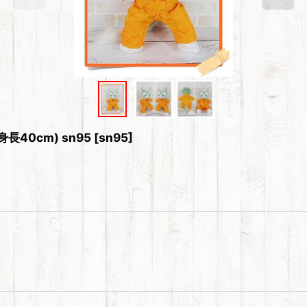
40cm) sn95
[
sn95
]