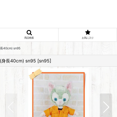
商品検索
お気に入り
0cm) sn95
40cm) sn95
[
sn95
]