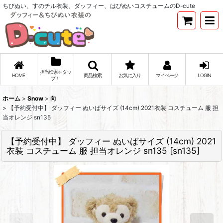
ちびぬい、すのチル衣装、ダッフィー、はぴぬいコスチュームのD-cute
担当検索←タッ
HOME
商品検索
お気に入り
マイページ
LOGIN
プ！
ホーム
>
Snow
>
向
>
【予約受付中】 ダッフィー ぬいばサイズ (14cm) 2021衣装 コスチューム 服 担
当オレンジ sn135
【予約受付中】 ダッフィー ぬいばサイズ (14cm) 2021
衣装 コスチューム 服 担当オレンジ sn135
[
sn135
]