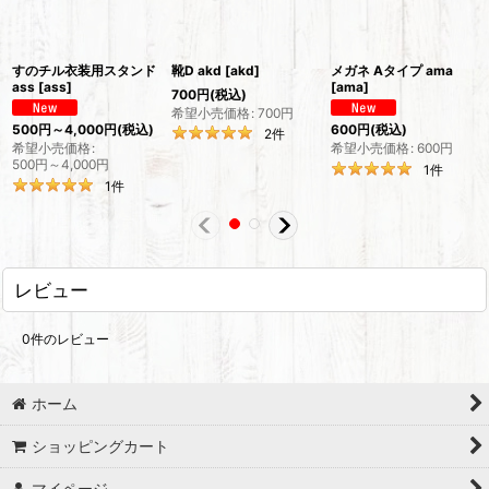
すのチル衣装用スタンド
靴D akd
[
akd
]
メガネ Aタイプ ama
ass
[
ass
]
[
ama
]
700
円
(税込)
希望小売価格
:
700
円
500
円
～4,000
円
(税込)
600
円
(税込)
2
件
希望小売価格
:
希望小売価格
:
600
円
500
円
～4,000
円
1
件
1
件
レビュー
0
件のレビュー
ホーム
ショッピングカート
マイページ