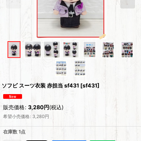
ソフビ スーツ衣装 赤担当 sf431
[
sf431
]
販売価格
:
3,280
円
(税込)
希望小売価格
:
3,280
円
在庫数 1点