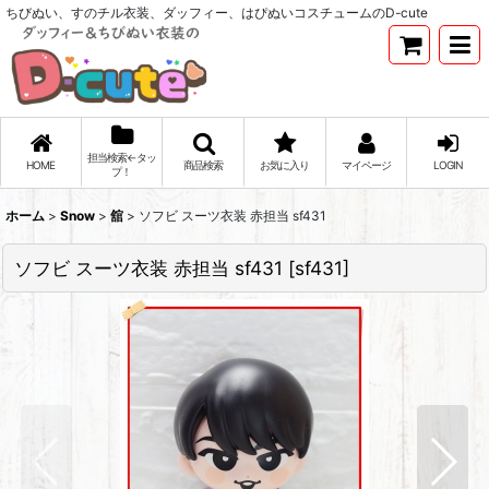
ちびぬい、すのチル衣装、ダッフィー、はぴぬいコスチュームのD-cute
担当検索←タッ
HOME
商品検索
お気に入り
マイページ
LOGIN
プ！
ホーム
>
Snow
>
舘
>
ソフビ スーツ衣装 赤担当 sf431
ソフビ スーツ衣装 赤担当 sf431
[
sf431
]