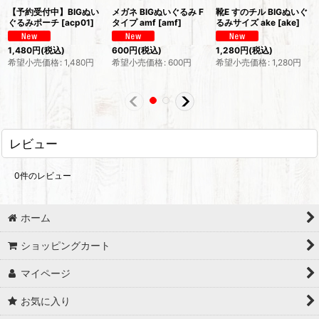
【予約受付中】BIGぬい
メガネ BIGぬいぐるみ F
靴E すのチル BIGぬいぐ
ぐるみポーチ
[
acp01
]
タイプ amf
[
amf
]
るみサイズ ake
[
ake
]
1,480
円
(税込)
600
円
(税込)
1,280
円
(税込)
希望小売価格
:
1,480
円
希望小売価格
:
600
円
希望小売価格
:
1,280
円
レビュー
0
件のレビュー
ホーム
ショッピングカート
マイページ
お気に入り