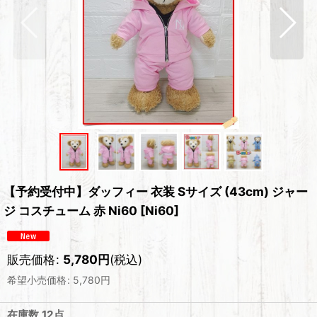
【予約受付中】ダッフィー 衣装 Sサイズ (43cm) ジャー
ジ コスチューム 赤 Ni60
[
Ni60
]
販売価格
:
5,780
円
(税込)
希望小売価格
:
5,780
円
在庫数 12点