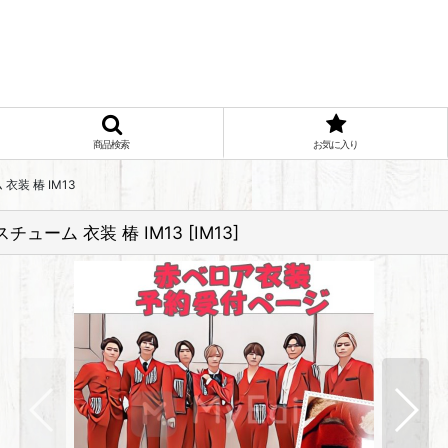
商品検索
お気に入り
装 椿 IM13
ューム 衣装 椿 IM13
[
IM13
]