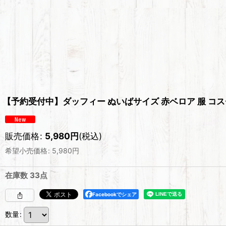
【予約受付中】ダッフィー ぬいばサイズ 赤ベロア 服 コスチュ
販売価格
:
5,980
円
(税込)
希望小売価格
:
5,980
円
在庫数 33点
Facebookでシェア
数量
: