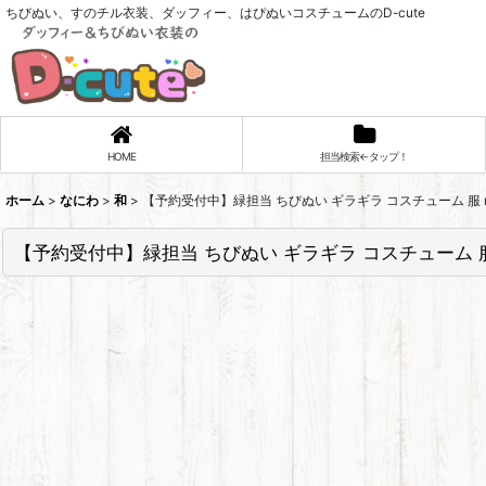
ちびぬい、すのチル衣装、ダッフィー、はぴぬいコスチュームのD-cute
HOME
担当検索←タップ！
ホーム
>
なにわ
>
和
>
【予約受付中】緑担当 ちびぬい ギラギラ コスチューム 服 n
【予約受付中】緑担当 ちびぬい ギラギラ コスチューム 服 