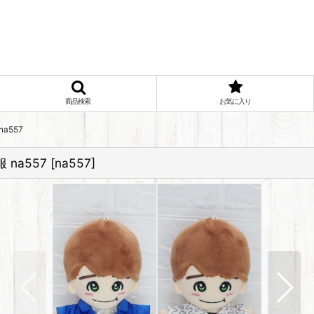
商品検索
お気に入り
a557
na557
[
na557
]