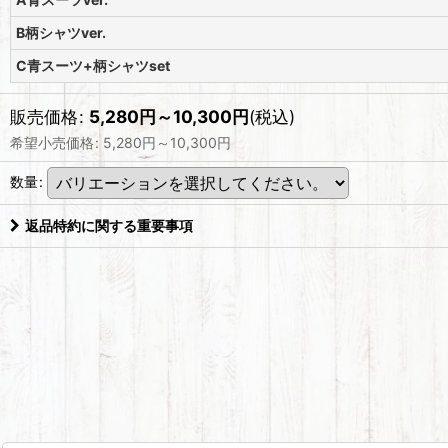
B柄シャツver.
C青スーツ+柄シャツset
販売価格
:
5,280
円
～10,300
円
(税込)
希望小売価格
:
5,280
円
～10,300
円
数量
:
返品特約に関する重要事項