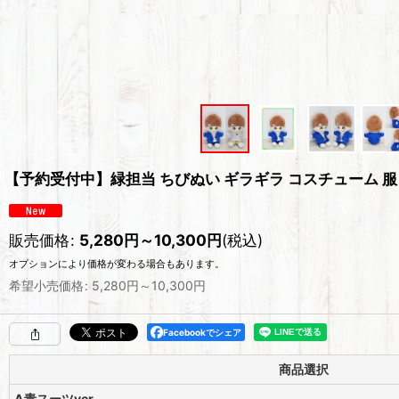
【予約受付中】緑担当 ちびぬい ギラギラ コスチューム 服 n
販売価格
:
5,280
円
～10,300
円
(税込)
オプションにより価格が変わる場合もあります。
希望小売価格
:
5,280
円
～10,300
円
Facebookでシェア
商品選択
A青スーツver.