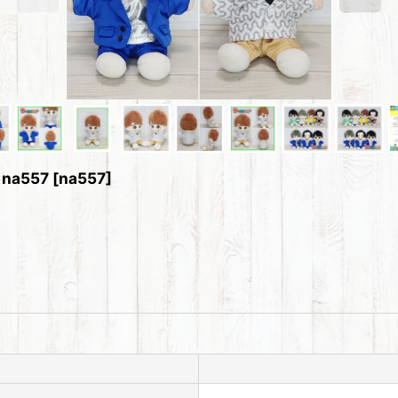
a557
[
na557
]