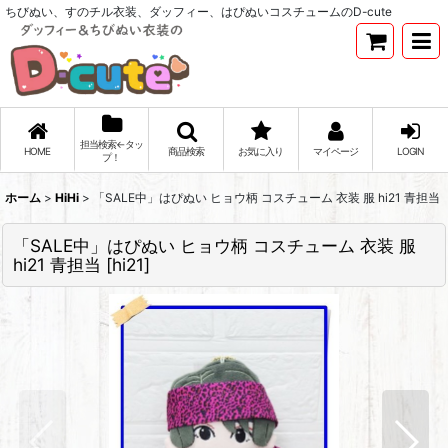
ちびぬい、すのチル衣装、ダッフィー、はぴぬいコスチュームのD-cute
担当検索←タッ
HOME
商品検索
お気に入り
マイページ
LOGIN
プ！
ホーム
>
HiHi
>
「SALE中」はぴぬい ヒョウ柄 コスチューム 衣装 服 hi21 青担当
「SALE中」はぴぬい ヒョウ柄 コスチューム 衣装 服
hi21 青担当
[
hi21
]