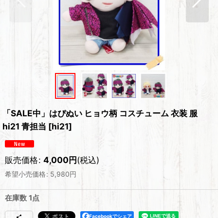
「SALE中」はぴぬい ヒョウ柄 コスチューム 衣装 服
hi21 青担当
[
hi21
]
販売価格
:
4,000
円
(税込)
希望小売価格
:
5,980
円
在庫数 1点
Facebookでシェア