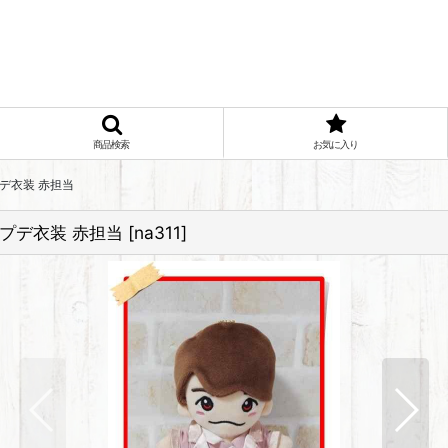
商品検索
お気に入り
プデ衣装 赤担当
アプデ衣装 赤担当
[
na311
]