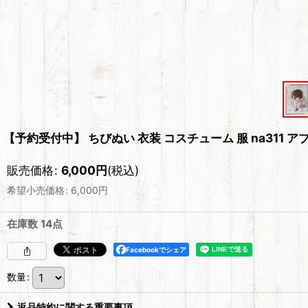
【予約受付中】 ちびぬい 衣装 コスチューム 服 na311 ア
販売価格
:
6,000
円
(税込)
希望小売価格
:
6,000
円
在庫数 14点
Facebookでシェア
数量
:
返品特約に関する重要事項