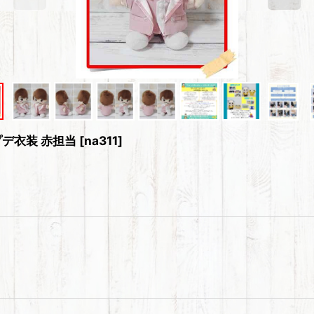
プデ衣装 赤担当
[
na311
]