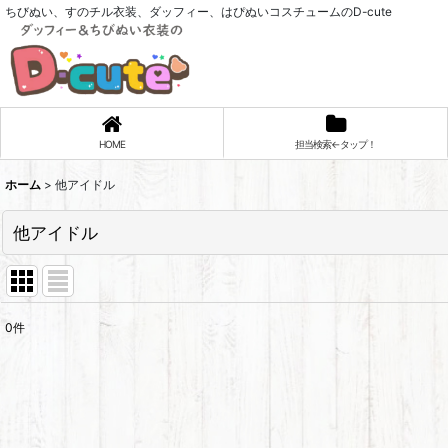
ちびぬい、すのチル衣装、ダッフィー、はぴぬいコスチュームのD-cute
HOME
担当検索←タップ！
ホーム
>
他アイドル
他アイドル
0
件
表示数
:
並び順
: