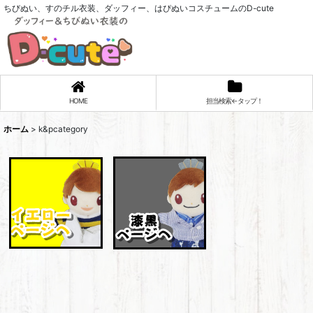
ちびぬい、すのチル衣装、ダッフィー、はぴぬいコスチュームのD-cute
HOME
担当検索←タップ！
ホーム
>
k&pcategory