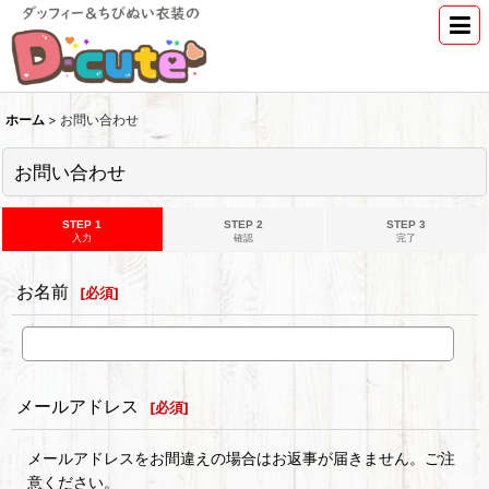
ホーム
>
お問い合わせ
お問い合わせ
STEP 1
STEP 2
STEP 3
入力
確認
完了
お名前
[
必須
]
メールアドレス
[
必須
]
メールアドレスをお間違えの場合はお返事が届きません。ご注
意ください。