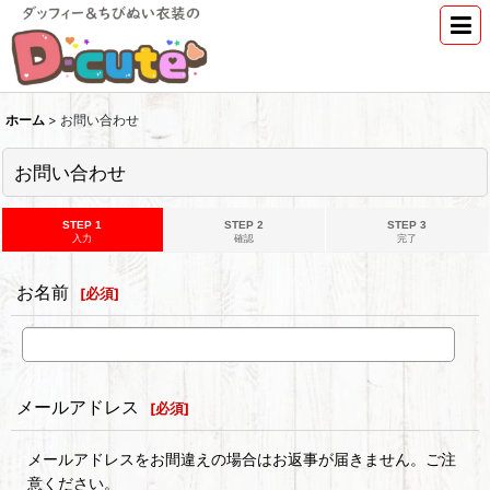
ホーム
>
お問い合わせ
お問い合わせ
STEP 1
STEP 2
STEP 3
入力
確認
完了
お名前
[
必須
]
メールアドレス
[
必須
]
メールアドレスをお間違えの場合はお返事が届きません。ご注
意ください。