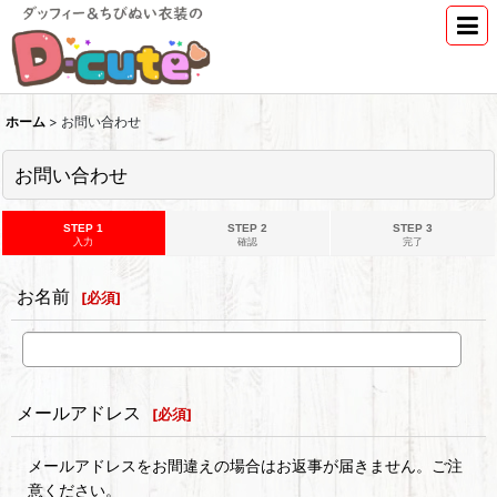
ホーム
>
お問い合わせ
お問い合わせ
STEP 1
STEP 2
STEP 3
入力
確認
完了
お名前
[
必須
]
メールアドレス
[
必須
]
メールアドレスをお間違えの場合はお返事が届きません。ご注
意ください。