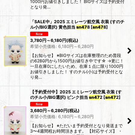
1000円お値引きしました！ BIGサイズは予約受付
となり発…
「SALE中」2025 エミレーツ航空風 衣装 (すのチ
ル小/BIG選択) 黄色担当
sn47
8
[
sn47
8
]
3,780
円
～6,180
円
(税込)
希望小売価格
:
6,180
円
～6,280
円
【お知らせ】 ※BIGサイズは在庫整理のため普段
の6280円から1500円お値引き中です☆ →更に！
一旦在庫0にしたいため、在庫１点に限り1000円
お値引きしました！ すのチル(小)は予約受付とな
り発…
【予約受付中】2025 エミレーツ航空風 衣装 (す
のチル小/BIG選択) ピンク担当
sn47
2
[
sn47
2
]
3,680
円
～6,280
円
(税込)
希望小売価格
:
6,180
円
～6,280
円
【お知らせ】 ※ただいま予約受付となり発送まで
3〜4週間程お時間頂きます。 【対応サイズ】 ・