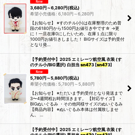
3,680
円
～6,280
円
(税込)
希望小売価格
:
6,180
円
～6,280
円
【お知らせ】 ※すのチル(小)は在庫整理のため普
段の6180円から1500円お値引き中です☆ →更
に！一旦在庫0にしたいため、在庫１点に限り
1000円お値引きしました！ BIGサイズは予約受付
となり発…
【予約受付中】2025 エミレーツ航空風 衣装 (す
のチル小/BIG選択) 白担当
sn47
3
[
sn47
3
]
5,780
円
～5,880
円
(税込)
希望小売価格
:
5,780
円
～5,880
円
【お知らせ】 ※ただいま予約受付となり発送まで
3〜4週間程お時間頂きます。 【対応サイズ】 ・
BIGぬいぐるみ ・その他同様サイズのぬいぐるみ
【商品内容】 ※ぬいぐるみ本体は付属致しませ
ん。 …
【予約受付中】2025 エミレーツ航空風 衣装 (す
のチル小/BIG選択) 黒担当
sn47
9
[
sn47
9
]